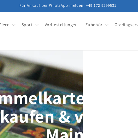
Für Ankauf per WhatsApp melden: +49 172 9299531
Piece
Sport
Vorbestellungen
Zubehör
Gradingserv
mmelkarten kauf
kaufen & veredel
Mainz