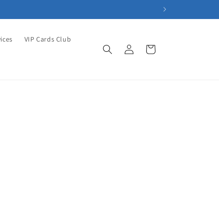
ices
VIP Cards Club
Einloggen
Warenkorb
en,
n in