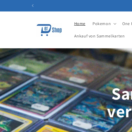
Direkt
zum
Inhalt
Home
Pokemon
One 
Ankauf von Sammelkarten
Sa
ver