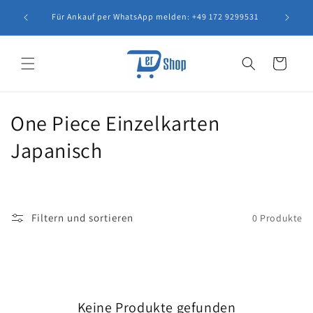
Direkt
Anfr
zum
Für Ankauf per WhatsApp melden: +49 172 9299531
Inhalt
Warenkorb
K
One Piece Einzelkarten
a
Japanisch
t
e
Filtern und sortieren
0 Produkte
g
o
r
Keine Produkte gefunden