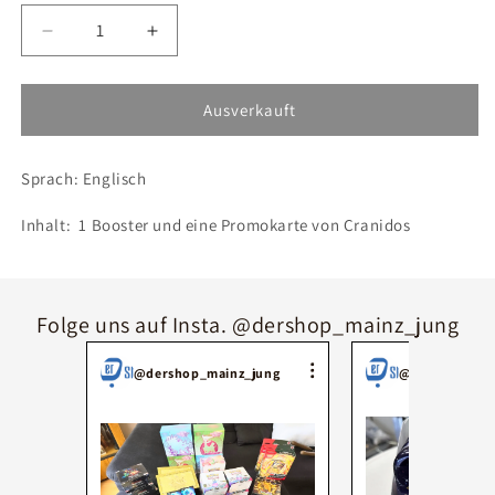
Verringere
Erhöhe
die
die
Menge
Menge
für
für
Ausverkauft
Pokémon
Pokémon
1er
1er
Sprach: Englisch
Blister
Blister
Booster
Booster
Inhalt: 1 Booster und eine Promokarte von Cranidos
Sword&amp;
Sword&amp;
Shield
Shield
Silver
Silver
Tempest
Tempest
Folge uns auf Insta. @dershop_mainz_jung
@dershop_mainz_jung
@dershop_mai