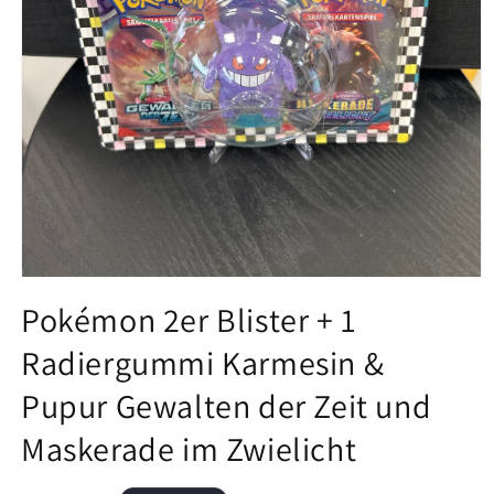
Medien
1
Pokémon 2er Blister + 1
in
Modal
Radiergummi Karmesin &
öffnen
Pupur Gewalten der Zeit und
Maskerade im Zwielicht