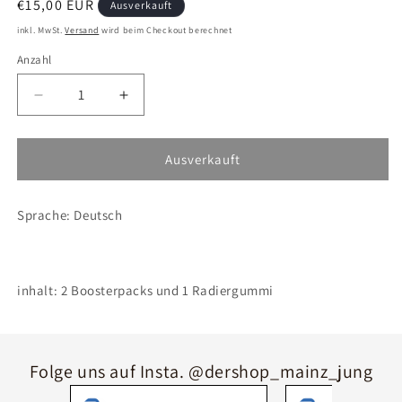
Normaler
€15,00 EUR
Ausverkauft
Preis
inkl. MwSt.
Versand
wird beim Checkout berechnet
Anzahl
Verringere
Erhöhe
die
die
Menge
Menge
für
für
Ausverkauft
Pokémon
Pokémon
2er
2er
Sprache: Deutsch
Blister
Blister
+
+
1
1
Radiergummi
Radiergummi
inhalt: 2 Boosterpacks und 1 Radiergummi
Karmesin
Karmesin
&amp;
&amp;
Pupur
Pupur
Gewalten
Gewalten
der
der
Folge uns auf Insta. @dershop_mainz_jung
Zeit
Zeit