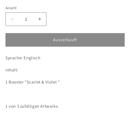
Anzahl
Verringere
Erhöhe
die
die
Menge
Menge
für
für
Ausverkauft
Pokémon
Pokémon
booster
booster
Sprache: Englisch
Scarlet
Scarlet
&amp;
&amp;
Inhalt:
Violet
Violet
paldea
paldea
1 Booster "Scarlet & Violet "
evolved
evolved
1 von 3 zufälligen Artworks.