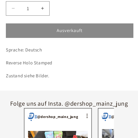
Verringere
Erhöhe
die
die
Menge
Menge
für
für
Ausverkauft
Pokémon
Pokémon
Firnontor
Firnontor
Sprache: Deutsch
EM13
EM13
Reverse Holo Stamped
Zustand siehe Bilder.
Folge uns auf Insta. @dershop_mainz_jung
@dershop_mainz_jung
@dershop_mai