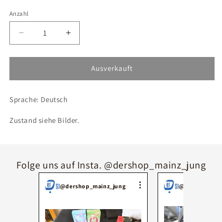
Anzahl
Verringere
Erhöhe
die
die
Menge
Menge
für
für
Ausverkauft
Pokémon
Pokémon
Garados
Garados
Sprache: Deutsch
Delta
Delta
Species
Species
Zustand siehe Bilder.
HP8
HP8
Folge uns auf Insta. @dershop_mainz_jung
@dershop_mainz_jung
@dershop_mai