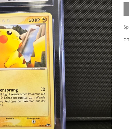
Sp
CG