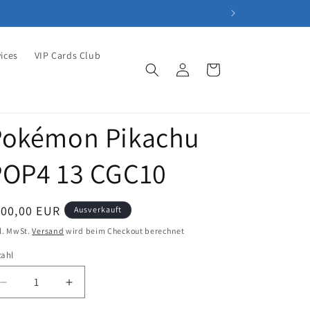
ices
VIP Cards Club
Einloggen
Warenkorb
Pokémon Pikachu
POP4 13 CGC10
ormaler
100,00 EUR
Ausverkauft
eis
l. MwSt.
Versand
wird beim Checkout berechnet
zahl
Verringere
Erhöhe
die
die