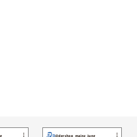
g
@dershop_mainz_jung