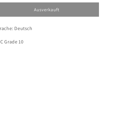
Menge
Menge
für
für
Ausverkauft
Pokémon
Pokémon
Pikachu
Pikachu
rache: Deutsch
POP4
POP4
13
13
CGC10
CGC10
C Grade 10