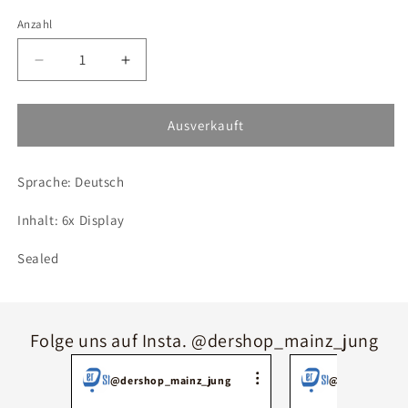
Anzahl
Verringere
Erhöhe
die
die
Menge
Menge
für
für
Ausverkauft
Pokémon
Pokémon
Stürmische
Stürmische
Sprache: Deutsch
Funken
Funken
Case
Case
Inhalt: 6x Display
(6x
(6x
Display)
Display)
Sealed
Folge uns auf Insta. @dershop_mainz_jung
@dershop_mainz_jung
@dershop_mai