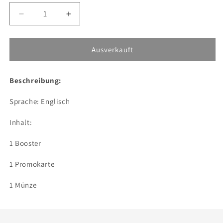
Verringere
Erhöhe
die
die
Menge
Menge
für
für
Ausverkauft
Pokémon
Pokémon
Sword
Sword
Beschreibung:
&amp;
&amp;
Shield
Shield
Sprache: Englisch
Battle
Battle
Styles,
Styles,
Inhalt:
1er-
1er-
Blister
Blister
1 Booster
1 Promokarte
1 Münze