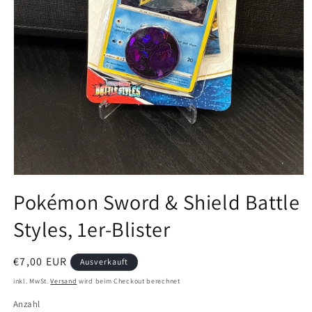
Medien
1
Pokémon Sword & Shield Battle
in
Modal
Styles, 1er-Blister
öffnen
Normaler
€7,00 EUR
Ausverkauft
Preis
inkl. MwSt.
Versand
wird beim Checkout berechnet
Anzahl